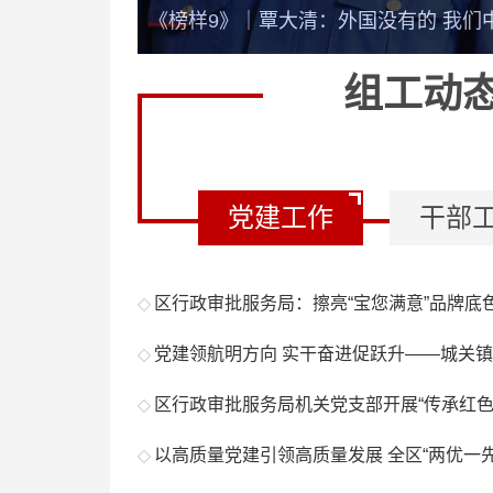
《榜样9》｜覃大清：外国没有的 我们
《榜样9》｜陈清洲：我要当好警察 为
组工动
党建工作
干部
区行政审批服务局：擦亮“宝您满意”品牌底色 激
党建领航明方向 实干奋进促跃升——城关镇召
区行政审批服务局机关党支部开展“传承红色基
以高质量党建引领高质量发展 全区“两优一