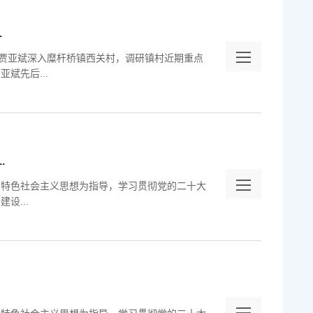
.
长贾亚斌深入糜杆桥镇西关村，调研镇村近期重点
斌先后...
.
国特色社会主义思想为指导，学习贯彻党的二十大
设...