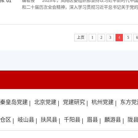
​编者按 2025年，凤翔区委组织部坚持以习近平新时代中
26. 01
和二十届历次全会精神，深入学习贯彻习近平总书记关于党的建
上页
1
2
3
4
5
6
秦皇岛党建
北京党建
党建研究
杭州党建
东方党
仓区
岐山县
扶风县
千阳县
眉县
麟游县
陇