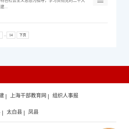
国特色社会主义思想为指导，学习贯彻党的二十大
...
...
14
下页
建
上海干部教育网
组织人事报
县
太白县
凤县