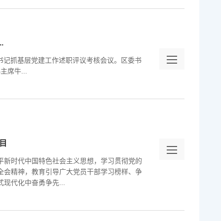
.
委）书记抓基层党建工作述职评议考核会议。区委书
席牛...
目
平新时代中国特色社会主义思想，学习贯彻党的
全会精神，教育引导广大党员干部学习榜样、争
现代化中奋勇争先...